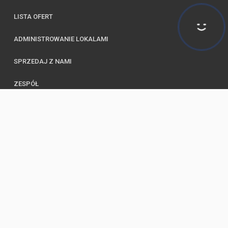
LISTA OFERT
ADMINISTROWANIE LOKALAMI
SPRZEDAJ Z NAMI
ZESPÓŁ
KALKULATOR
KONTAKT
POLITYKA PRYWATNOŚCI
© 2026 Wszystkie prawa zastrzeżone | Program dla biur nieruchomości -
asaricrm.com